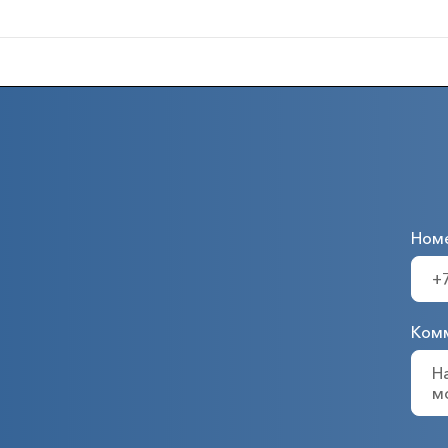
Ном
Ком