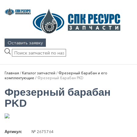
Оставить заявку
Поиск
товаров
Главная
/
Каталог запчастей
/
Фрезерный барабан и его
комплектующие
/
Фрезерный барабан PKD
Фрезерный барабан
PKD
№ 2675764
Артикул: