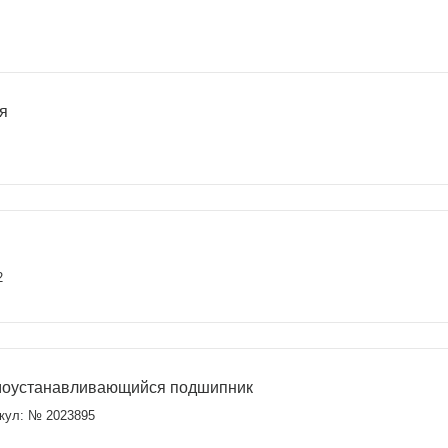
я
2
оустанавливающийся подшипник
кул: № 2023895