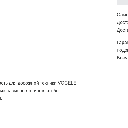
Само
Дост
Дост
Гара
подо
Возм
асть для дорожной техники VOGELE.
х размеров и типов, чтобы
.