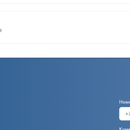
8
Ном
Ком