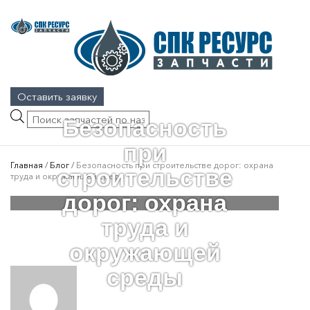
Оставить заявку
Поиск
Безопасность
товаров
при
Главная
/
Блог
/
Безопасность при строительстве дорог: охрана
строительстве
труда и окружающей среды
дорог: охрана
труда и
окружающей
среды